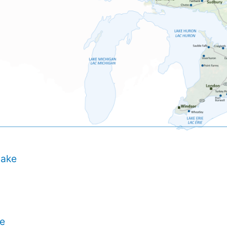
Lake
ke