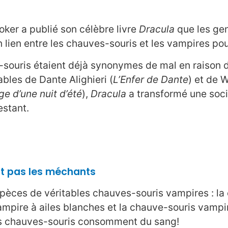
oker a publié son célèbre livre
Dracula
que les gen
n lien entre les chauves-souris et les vampires pou
souris étaient déjà synonymes de mal en raison d
bles de Dante Alighieri (
L’Enfer de Dante
) et de 
e d’une nuit d’été
),
Dracula
a transformé une soci
estant.
nt pas les méchants
s espèces de véritables chauves-souris vampires : 
pire à ailes blanches et la chauve-souris vampir
es chauves-souris consomment du sang!