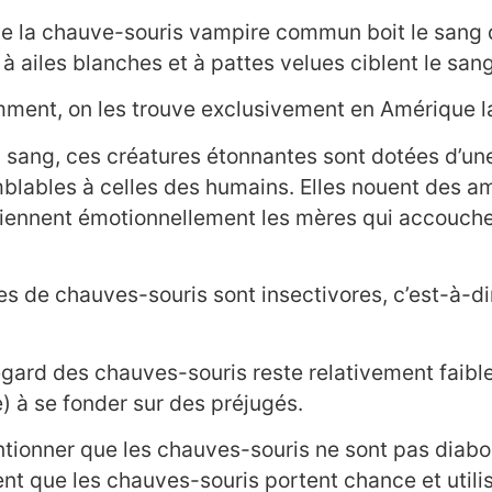
ule la chauve-souris vampire commun boit le sang
à ailes blanches et à pattes velues ciblent le san
nt, on les trouve exclusivement en Amérique la
sang, ces créatures étonnantes sont dotées d’une
blables à celles des humains. Elles nouent des ami
utiennent émotionnellement les mères qui accouch
s de chauves-souris sont insectivores, c’est-à-d
’égard des chauves-souris reste relativement faibl
 à se fonder sur des préjugés.
tionner que les chauves-souris ne sont pas diabol
ent que les chauves-souris portent chance et uti