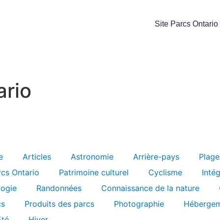
Site Parcs Ontario
ario
e
Articles
Astronomie
Arrière-pays
Plage
rcs Ontario
Patrimoine culturel
Cyclisme
Inté
logie
Randonnées
Connaissance de la nature
cs
Produits des parcs
Photographie
Hébergem
Été
Hiver