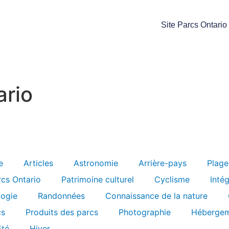
Site Parcs Ontario
ario
e
Articles
Astronomie
Arrière-pays
Plage
rcs Ontario
Patrimoine culturel
Cyclisme
Inté
logie
Randonnées
Connaissance de la nature
cs
Produits des parcs
Photographie
Hébergem
Été
Hiver