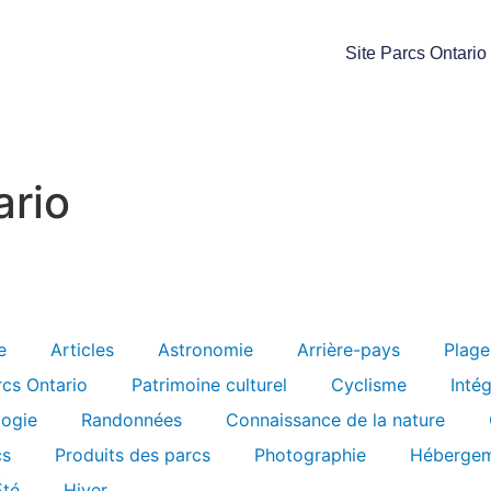
Site Parcs Ontario
ario
e
Articles
Astronomie
Arrière-pays
Plage
rcs Ontario
Patrimoine culturel
Cyclisme
Inté
logie
Randonnées
Connaissance de la nature
cs
Produits des parcs
Photographie
Hébergem
Été
Hiver